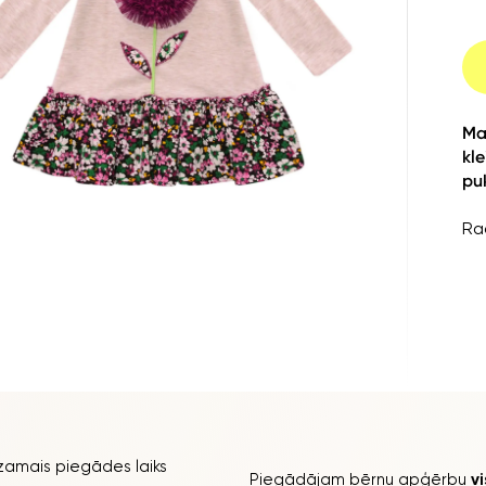
Ma
kle
puķ
Ra
amais piegādes laiks
Piegādājam bērnu apģērbu
v