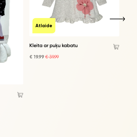
Atlaide
Kleita ar puķu kabatu
€ 19.99
€ 39.99
At
Kleit
€ 12.