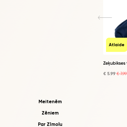
Atlaide
Zeķubikses 
€ 5.99
€ 7.99
Meitenēm
Zēniem
Par Zīmolu