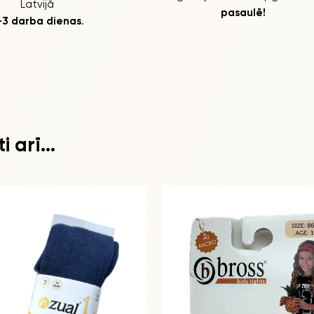
Latvijā
pasaulē!
-3 darba dienas
.
 arī...