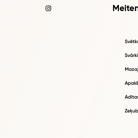
Meite
Svētk
Svārk
Maza
Apakš
Adītas
Zeķub