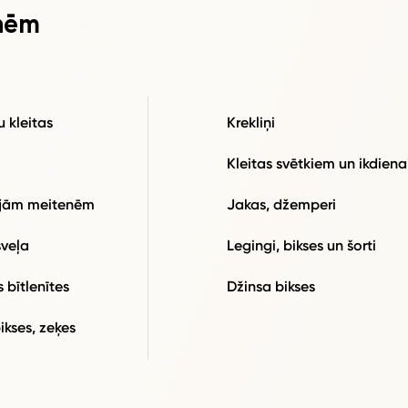
nēm
u kleitas
Krekliņi
i
Kleitas svētkiem un ikdiena
jām meitenēm
Jakas, džemperi
veļa
Legingi, bikses un šorti
 bītlenītes
Džinsa bikses
ikses, zeķes