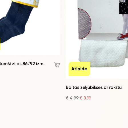
tumši zilas 86/92 izm.
Atlaide
Baltas zeķubikses ar rakstu
€ 4.99
€ 8.99