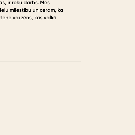
, ir roku darbs. Mēs
elu mīlestību un ceram, ka
itene vai zēns, kas valkā