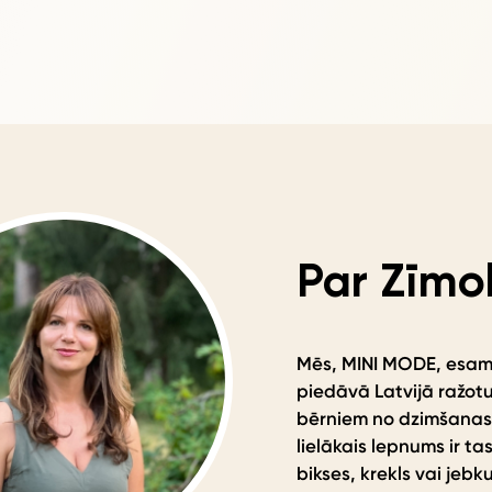
Par Zīmo
Mēs, MINI MODE, esa
piedāvā Latvijā ražotu
bērniem no dzimšanas
lielākais lepnums ir tas
bikses, krekls vai jebk