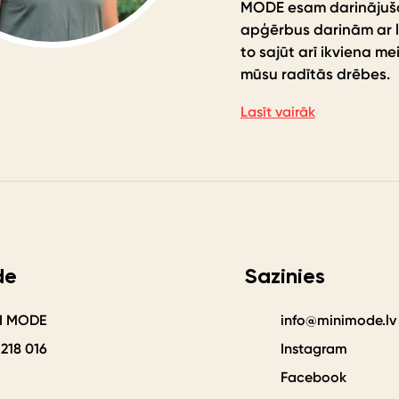
MODE esam darinājušas
apģērbus darinām ar li
to sajūt arī ikviena me
mūsu radītās drēbes.
Lasīt vairāk
de
Sazinies
NI MODE
info@minimode.lv
 218 016
Instagram
Facebook