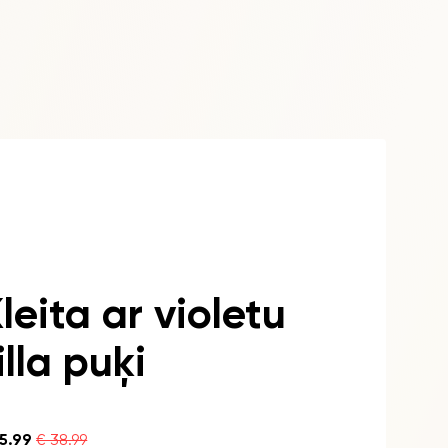
leita ar violetu
illa puķi
15.99
€ 38.99