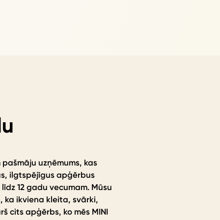
lu
m pašmāju uzņēmums, kas
s, ilgtspējīgus apģērbus
 līdz 12 gadu vecumam. Mūsu
, ka ikviena kleita, svārki,
urš cits apģērbs, ko mēs MINI