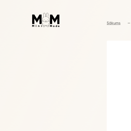
Sākums
—