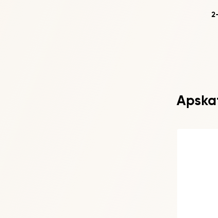
2
Apskati