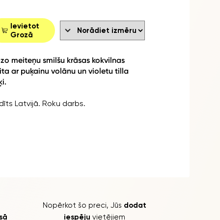
Ievietot
Grozā
zo meiteņu smilšu krāsas kokvilnas
ita ar puķainu volānu un violetu tilla
i.
dīts Latvijā. Roku darbs.
Nopērkot šo preci, Jūs
dodat
isā
iespēju
vietējiem