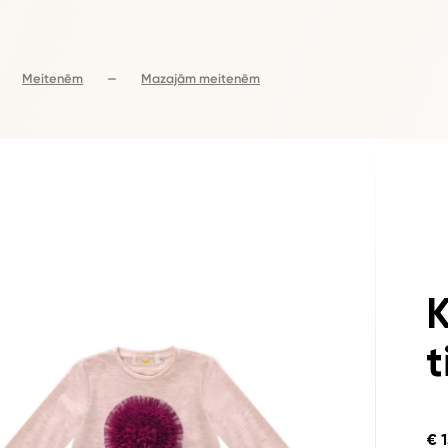
Meitenēm
—
Mazajām meitenēm
K
t
€ 