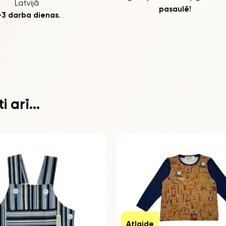
Latvijā
pasaulē!
-3 darba dienas
.
 arī...
Atlaide