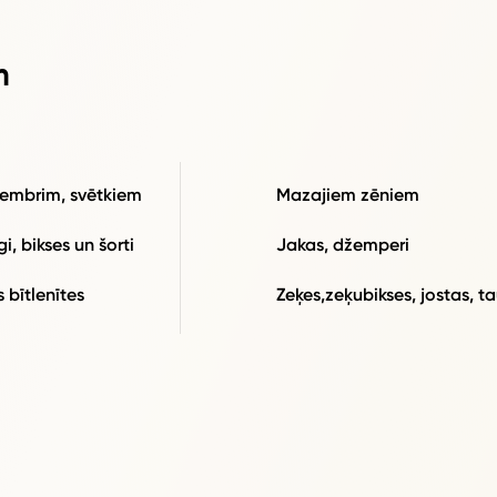
m
tembrim, svētkiem
Mazajiem zēniem
i, bikses un šorti
Jakas, džemperi
 bītlenītes
Zeķes,zeķubikses, jostas, ta