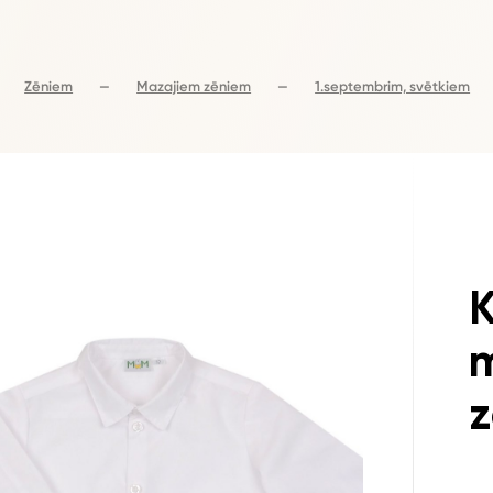
Zēniem
—
Mazajiem zēniem
—
1.septembrim, svētkiem
K