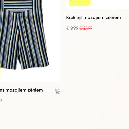
Krekliņš mazajiem zēniem
€ 9.99
€ 21.99
ns mazajiem zēniem
9