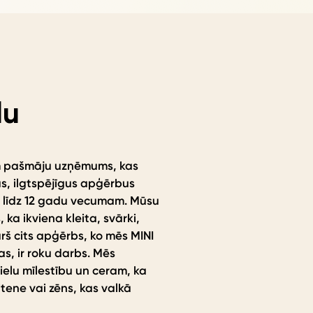
lu
m pašmāju uzņēmums, kas
s, ilgtspējīgus apģērbus
 līdz 12 gadu vecumam. Mūsu
, ka ikviena kleita, svārki,
urš cits apģērbs, ko mēs MINI
, ir roku darbs. Mēs
elu mīlestību un ceram, ka
itene vai zēns, kas valkā