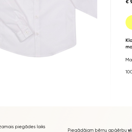
€ 
Kl
ma
Ma
10
amais piegādes laiks
Piegādājam bērnu apģērbu
v