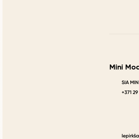
Mini Mo
SIA MI
+371 29
Iepirkš