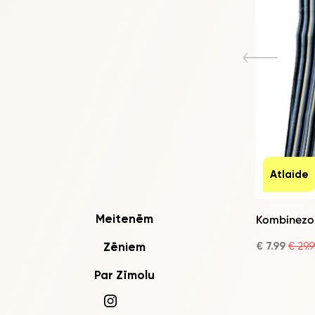
Atlaide
Meitenēm
Kombinezo
Zēniem
€ 7.99
€ 29.9
Par Zīmolu