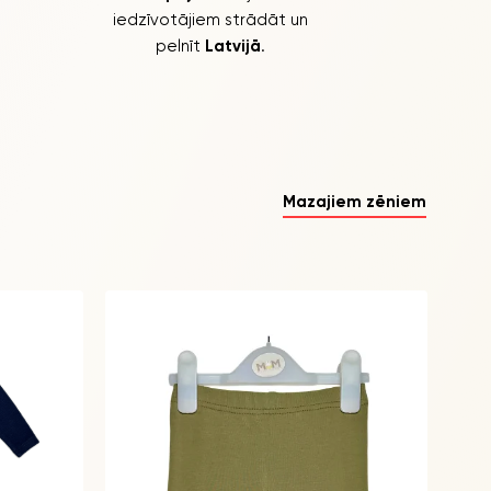
iedzīvotājiem strādāt un
pelnīt
Latvijā
.
Mazajiem zēniem