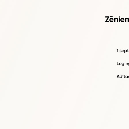
Zēnie
1.sep
Leging
Adītas