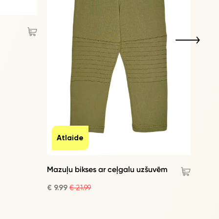
At
Klasi
zēni
€ 7.9
Atlaide
Mazuļu bikses ar ceļgalu uzšuvēm
€ 9.99
€ 21.99