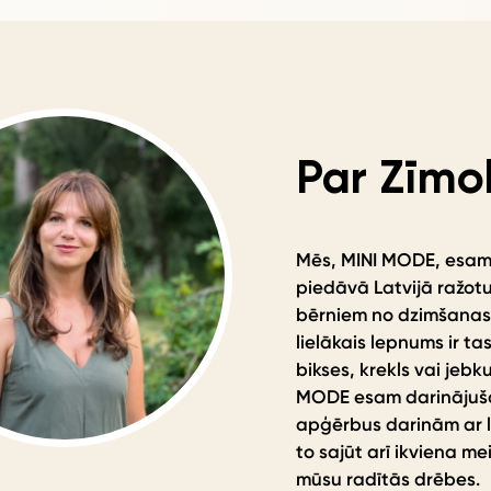
Par Zīmo
Mēs, MINI MODE, esa
piedāvā Latvijā ražotu
bērniem no dzimšanas
lielākais lepnums ir tas
bikses, krekls vai jebk
MODE esam darinājušas
apģērbus darinām ar li
to sajūt arī ikviena me
mūsu radītās drēbes.