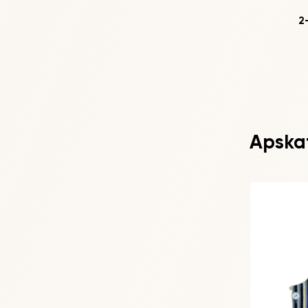
2
Apskati