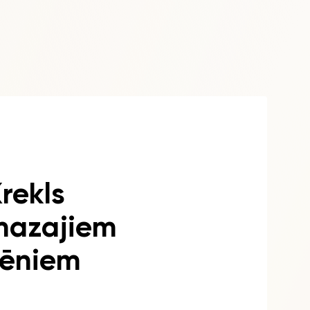
rekls
mazajiem
zēniem