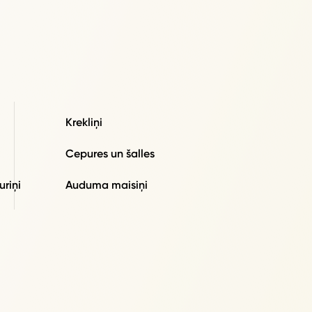
Krekliņi
Cepures un šalles
uriņi
Auduma maisiņi