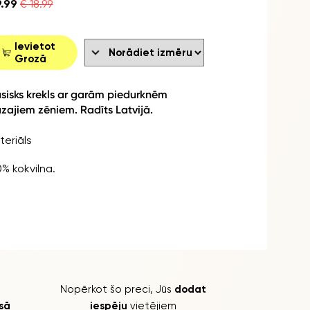
9.99
€ 18.99
Ievietot
Grozā
asisks krekls ar garām piedurknēm
zajiem zēniem. Radīts Latvijā.
teriāls
0% kokvilna.
Nopērkot šo preci, Jūs
dodat
isā
iespēju
vietējiem