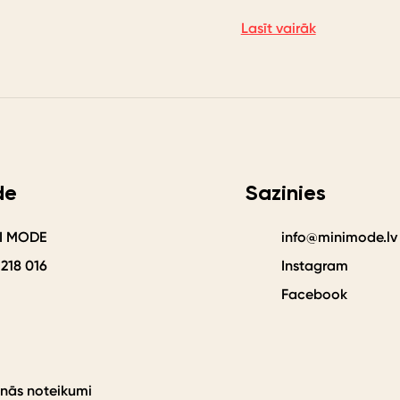
Lasīt vairāk
de
Sazinies
NI MODE
info@minimode.lv
 218 016
Instagram
Facebook
anās noteikumi