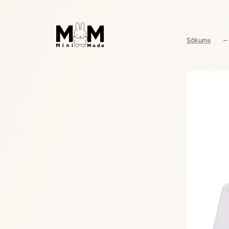
Sākums
—