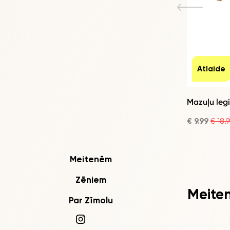
Atlaide
Mazuļu legi
€ 9.99
€ 18.9
Meitenēm
Zēniem
Meite
Par Zīmolu