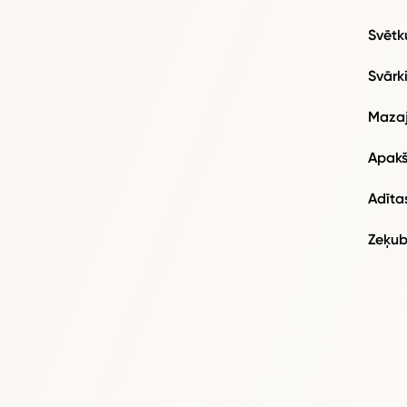
Svētk
Svārk
Maza
Apakš
Adītas
Zeķub