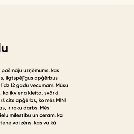
lu
m pašmāju uzņēmums, kas
s, ilgtspējīgus apģērbus
 līdz 12 gadu vecumam. Mūsu
, ka ikviena kleita, svārki,
urš cits apģērbs, ko mēs MINI
, ir roku darbs. Mēs
elu mīlestību un ceram, ka
itene vai zēns, kas valkā