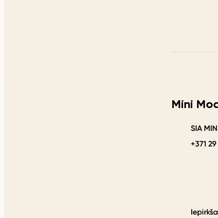
Mini Mo
SIA MI
+371 29
Iepirkš