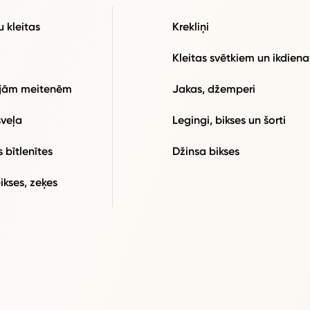
u kleitas
Krekliņi
i
Kleitas svētkiem un ikdiena
jām meitenēm
Jakas, džemperi
veļa
Legingi, bikses un šorti
 bītlenītes
Džinsa bikses
ikses, zeķes