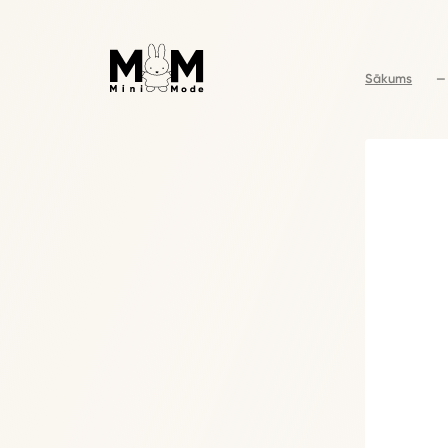
Sākums
—