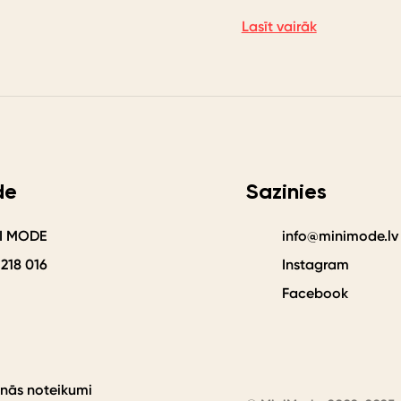
Lasīt vairāk
de
Sazinies
NI MODE
info@minimode.lv
 218 016
Instagram
Facebook
anās noteikumi