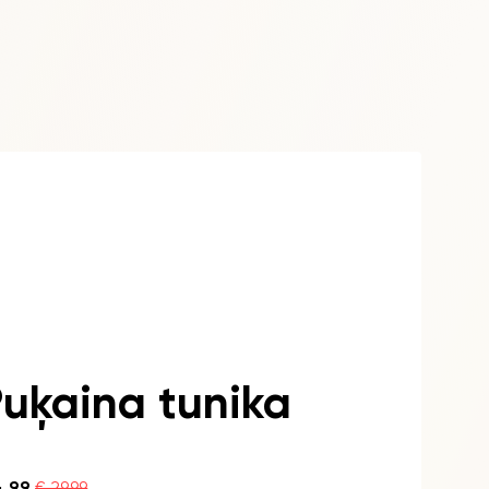
uķaina tunika
4.99
€ 29.99