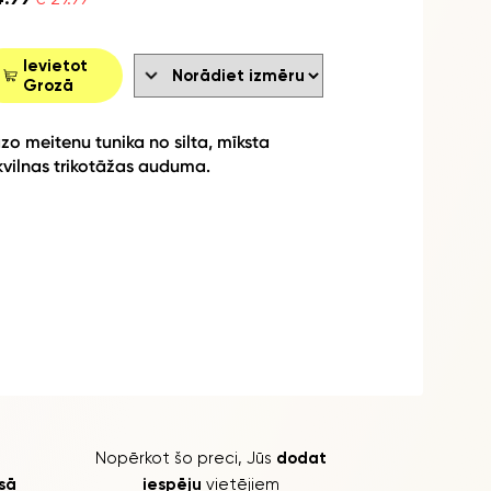
Ievietot
Grozā
zo meitenu tunika no silta, mīksta
kvilnas trikotāžas auduma.
Nopērkot šo preci, Jūs
dodat
isā
iespēju
vietējiem