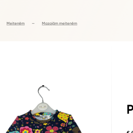
Meitenēm
—
Mazajām meitenēm
P
€ 