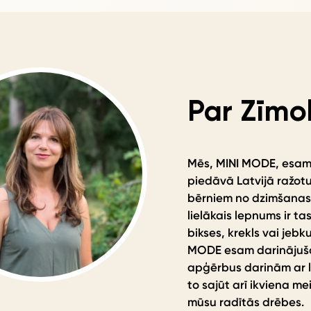
Par Zīmo
Mēs, MINI MODE, esa
piedāvā Latvijā ražotu
bērniem no dzimšanas
lielākais lepnums ir tas
bikses, krekls vai jebk
MODE esam darinājušas
apģērbus darinām ar li
to sajūt arī ikviena me
mūsu radītās drēbes.