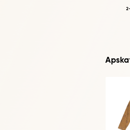
2
Apskati