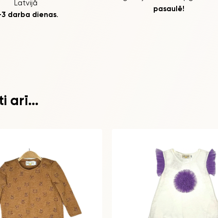
Latvijā
pasaulē!
-3 darba dienas
.
 arī...