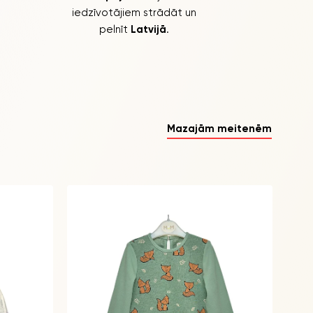
iedzīvotājiem strādāt un
pelnīt
Latvijā
.
Mazajām meitenēm