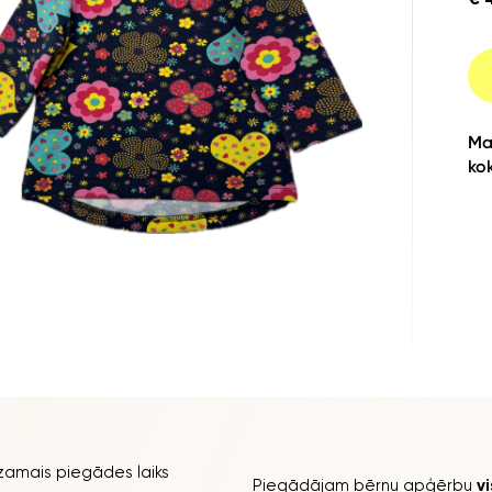
Ma
ko
amais piegādes laiks
Piegādājam bērnu apģērbu
v