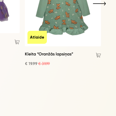
At
Till
Atlaide
€ 9.9
Kleita “Oranžās lapsiņas”
€ 19.99
€ 39.99