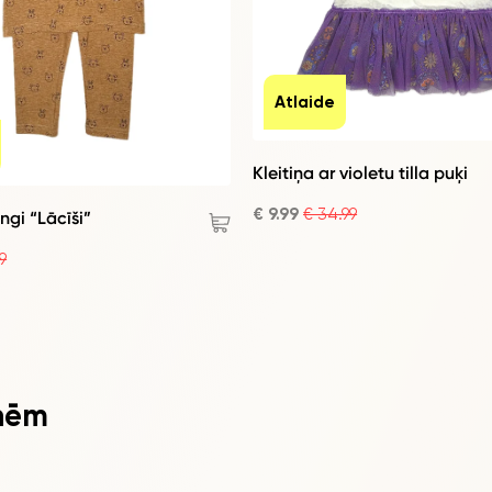
Atlaide
Kleitiņa ar violetu tilla puķi
€ 9.99
€ 34.99
ngi “Lācīši”
9
nēm