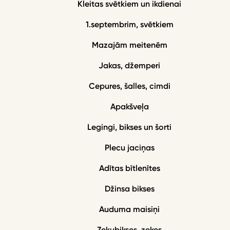
Kleitas svētkiem un ikdienai
1.septembrim, svētkiem
Mazajām meitenēm
Jakas, džemperi
Cepures, šalles, cimdi
Apakšveļa
Legingi, bikses un šorti
Plecu jaciņas
Adītas bītlenītes
Džinsa bikses
Auduma maisiņi
Zeķubikses, zeķes