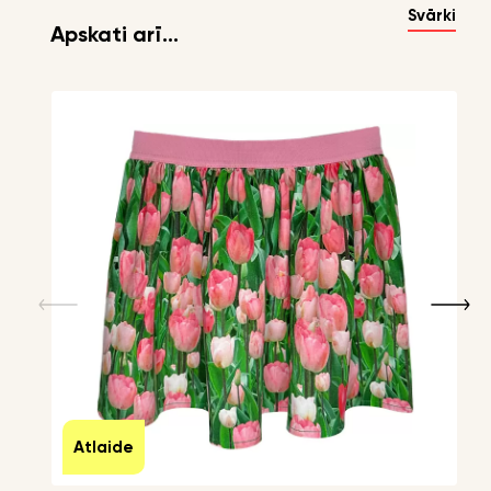
Svārki
Apskati arī...
Atlaide