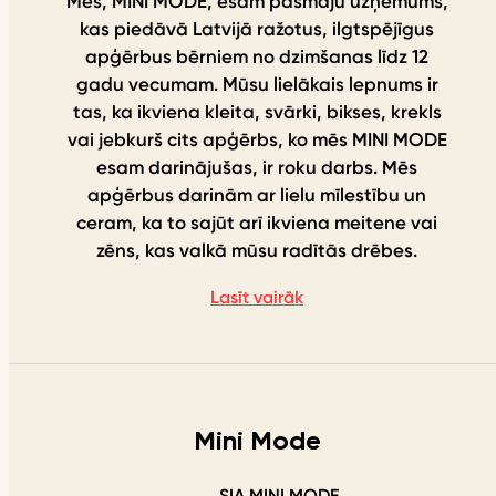
Mēs, MINI MODE, esam pašmāju uzņēmums,
kas piedāvā Latvijā ražotus, ilgtspējīgus
apģērbus bērniem no dzimšanas līdz 12
gadu vecumam. Mūsu lielākais lepnums ir
tas, ka ikviena kleita, svārki, bikses, krekls
vai jebkurš cits apģērbs, ko mēs MINI MODE
esam darinājušas, ir roku darbs. Mēs
apģērbus darinām ar lielu mīlestību un
ceram, ka to sajūt arī ikviena meitene vai
zēns, kas valkā mūsu radītās drēbes.
Lasīt vairāk
Mini Mode
SIA MINI MODE