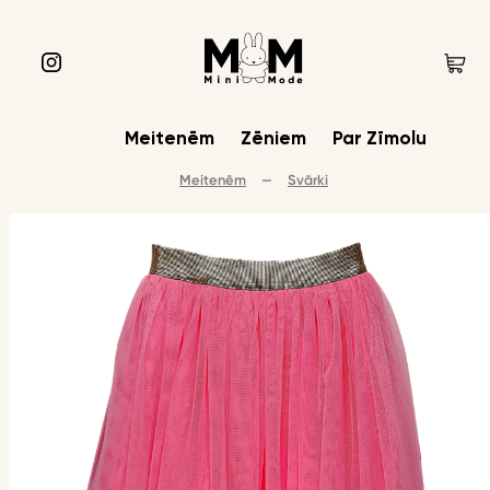
Meitenēm
Zēniem
Par Zīmolu
Meitenēm
—
Svārki