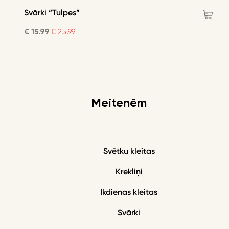
Svārki “Tulpes”
G
€ 15.99
€ 25.99
€
Meitenēm
Svētku kleitas
Krekliņi
Ikdienas kleitas
Svārki