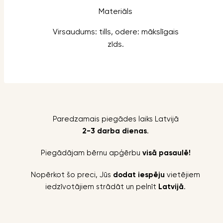
Materiāls
Virsaudums: tills, odere: mākslīgais
zīds.
Paredzamais piegādes laiks Latvijā
2-3 darba dienas
.
Piegādājam bērnu apģērbu
visā pasaulē!
Nopērkot šo preci, Jūs
dodat iespēju
vietējiem
iedzīvotājiem strādāt un pelnīt
Latvijā
.