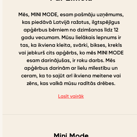
Mēs, MINI MODE, esam pašmāju uzņēmums,
kas piedāvā Latvijā ražotus, ilgtspējīgus
apģērbus bērniem no dzimšanas līdz 12
gadu vecumam. Mūsu lielākais lepnums ir
tas, ka ikviena kleita, svārki, bikses, krekls
vai jebkurš cits apģērbs, ko mēs MINI MODE
esam darinājušas, ir roku darbs. Mēs
apģērbus darinām ar lielu mīlestību un
ceram, ka to sajūt arī ikviena meitene vai
zēns, kas valkā mūsu radītās drēbes.
Lasīt vairāk
Mini Mode