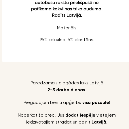
autobusu rakstu priekšpusē no
patīkama kokvilnas triko auduma.
Radīts Latvijā.
Materiāls
95% kokvilna, 5% elastāns.
Paredzamais piegādes laiks Latvijā
2-3 darba dienas
.
Piegādājam bērnu apģērbu
visā pasaulē!
Nopērkot šo preci, Jūs
dodat iespēju
vietējiem
iedzīvotājiem strādāt un pelnīt
Latvijā
.