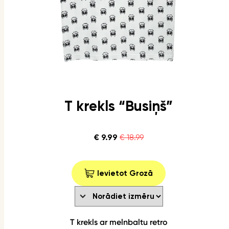
T krekls “Busiņš”
€ 9.99
€ 18.99
Ievietot Grozā
T krekls ar melnbaltu retro