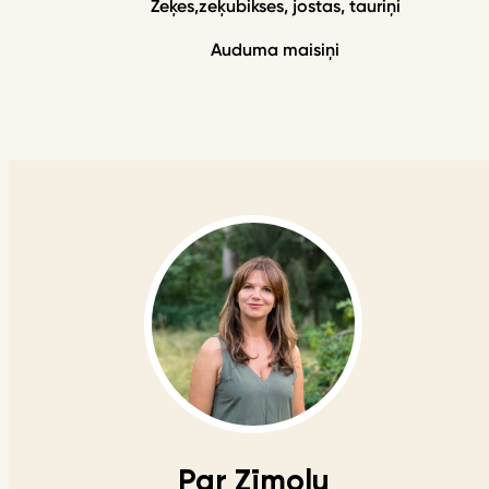
Zeķes,zeķubikses, jostas, tauriņi
Auduma maisiņi
Par Zīmolu