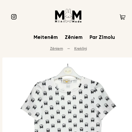
Meitenēm
Zēniem
Par Zīmolu
Zēniem
—
Krekliņi