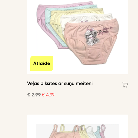
Atlaide
Veļas biksītes ar suņu meiteni
€ 2.99
€ 4.99