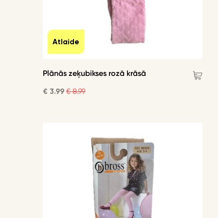
Atlaide
Plānās zeķubikses rozā krāsā
€ 3.99
€ 8.99