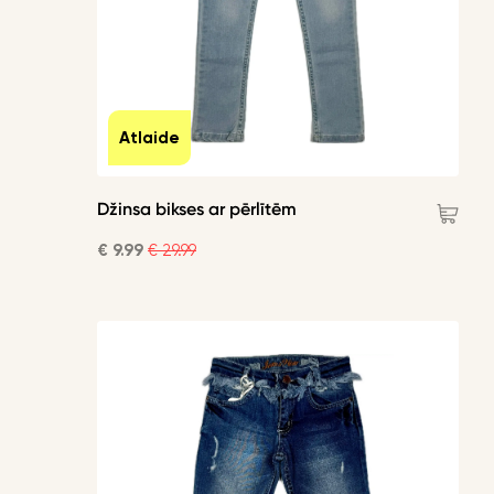
Atlaide
Džinsa bikses ar pērlītēm
€ 9.99
€ 29.99