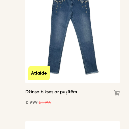
Atlaide
Džinsa bikses ar puķītēm
€ 9.99
€ 29.99