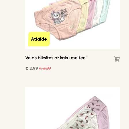
Atlaide
Veļas biksītes ar kaķu meiteni
€ 2.99
€ 4.99