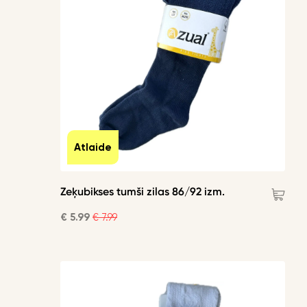
Atlaide
Zeķubikses tumši zilas 86/92 izm.
€ 5.99
€ 7.99