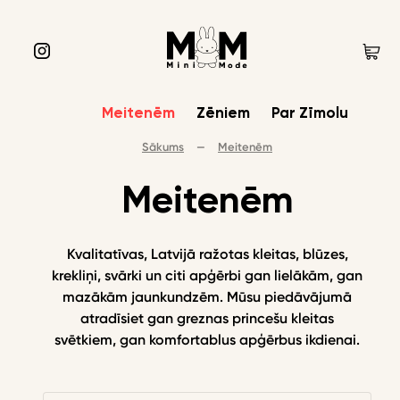
Meitenēm
Zēniem
Par Zīmolu
Sākums
—
Meitenēm
Meitenēm
Kvalitatīvas, Latvijā ražotas kleitas, blūzes,
krekliņi, svārki un citi apģērbi gan lielākām, gan
mazākām jaunkundzēm. Mūsu piedāvājumā
atradīsiet gan greznas princešu kleitas
svētkiem, gan komfortablus apģērbus ikdienai.