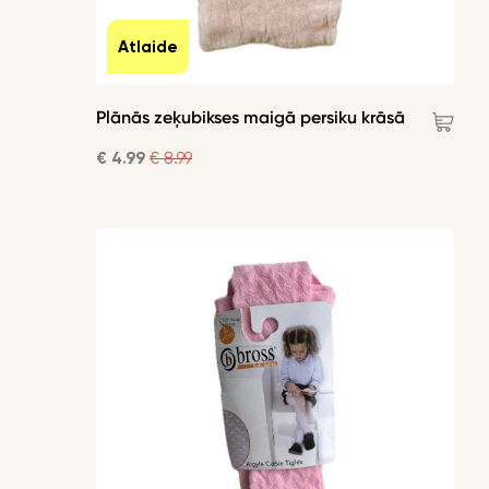
Atlaide
Plānās zeķubikses maigā persiku krāsā
€ 4.99
€ 8.99