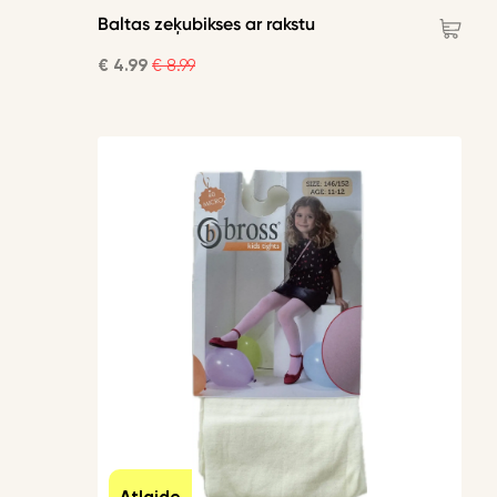
Baltas zeķubikses ar rakstu
€ 4.99
€ 8.99