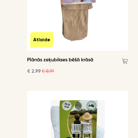
Atlaide
Plānās zeķubikses bēšā krāsā
€ 2.99
€ 8.99