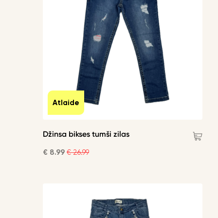
Atlaide
Džinsa bikses tumši zilas
€ 8.99
€ 26.99