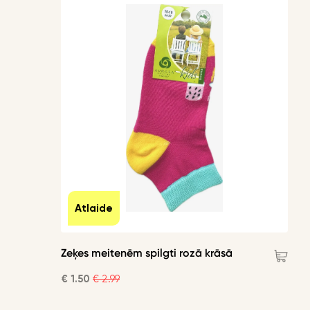
Atlaide
Zeķes meitenēm spilgti rozā krāsā
€ 1.50
€ 2.99