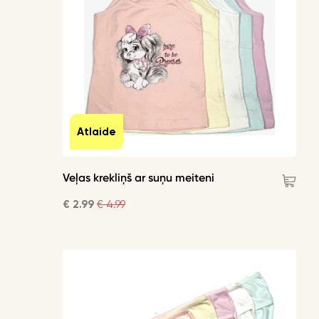
Atlaide
Veļas krekliņš ar suņu meiteni
€ 2.99
€ 4.99