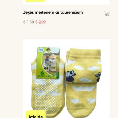
Zeķes meitenēm ar taurenīšiem
€ 1.50
€ 2.99
Atlaide