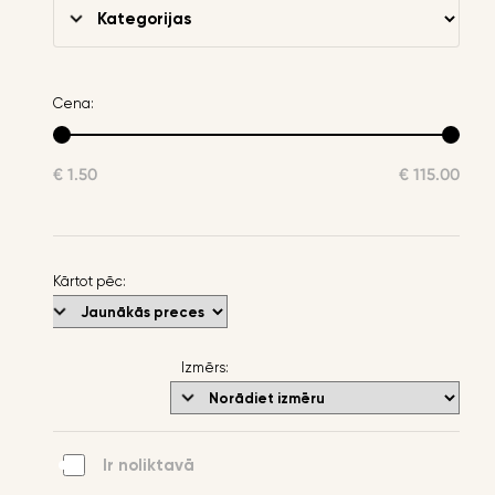
Cena:
€ 1.50
€ 115.00
Kārtot pēc:
Izmērs:
Ir noliktavā