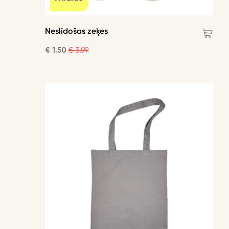
Neslīdošas zeķes
€ 1.50
€ 3.99