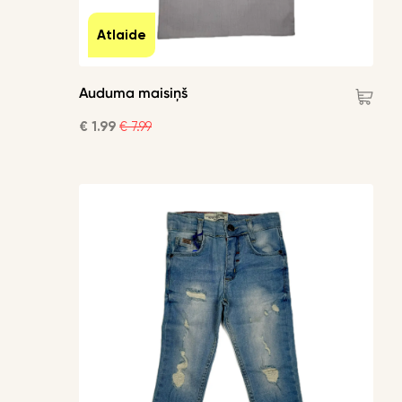
Atlaide
Auduma maisiņš
€ 1.99
€ 7.99