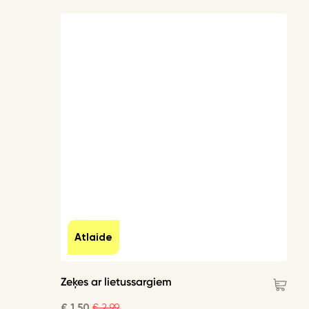
Atlaide
Zeķes ar lietussargiem
€ 1.50
€ 2.99