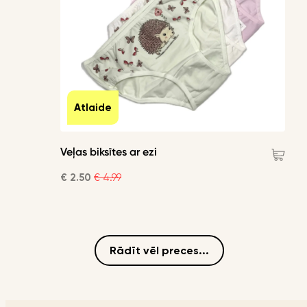
Atlaide
Veļas biksītes ar ezi
€ 2.50
€ 4.99
Rādīt vēl preces...