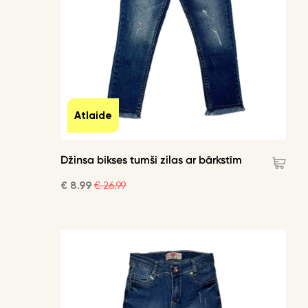
Atlaide
Džinsa bikses tumši zilas ar bārkstīm
€ 8.99
€ 26.99