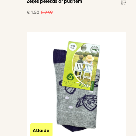
Zeķes pelēkas ar puķītēm
€ 1.50
€ 2.99
Atlaide