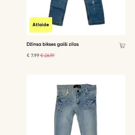
Atlaide
Džinsa bikses gaiši zilas
€ 7.99
€ 26.99