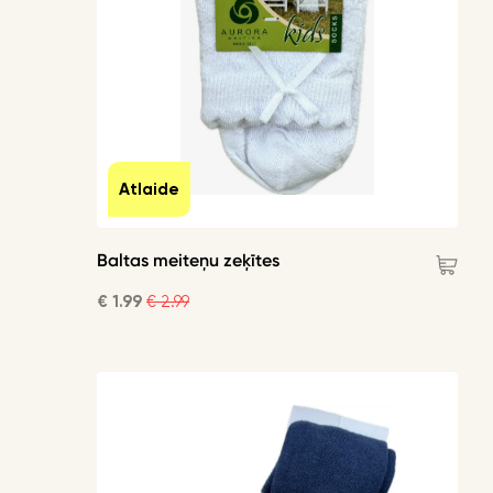
Atlaide
Baltas meiteņu zeķītes
€ 1.99
€ 2.99